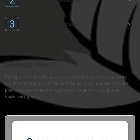
3
Как получить билеты?
Выбор мест
Выберите интересующую вас категорию секторов, укажите
количество билетов и перейдите к покупке. Все места будут
расположены рядом и подобраны в одном из выбранных
вами секторов.