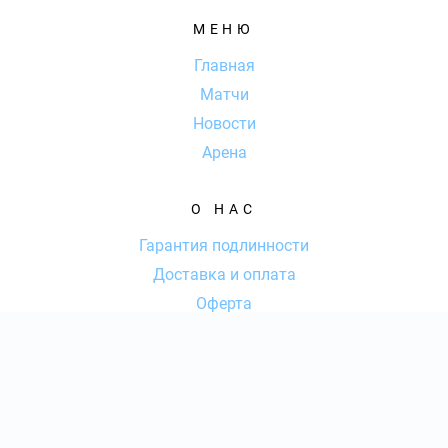
МЕНЮ
Главная
Матчи
Новости
Арена
О НАС
Гарантия подлинности
Доставка и оплата
Оферта
Контакты
КОНТАКТЫ
КОЛ-ВО БИЛЕТОВ:
ШТ
СУММА:
₽
8 (800) 77-77-316
|
от
₽
ОТКРЫТЬ
СЕКТОР